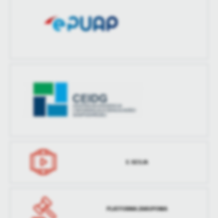
treści w postaci wiadomości, ofert, komunikatów mediów
społecznościowych.
E-SESJA
PLATFORMA ZAKUPOWA