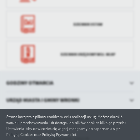
DZIENNIK USTAW
DZIENNIK URZĘDOWY WOJ. WLKP
GODZINY OTWARCIA
URZĄD MIASTA I GMINY WRONKI
Strona korzysta z plików cookies w celu realizacji usług. Możesz określić
warunki przechowywania lub dostępu do plików cookies klikając przycisk
Ustawienia. Aby dowiedzieć się więcej zachęcamy do zapoznania się z
Polityką Cookies oraz Polityką Prywatności.
Odwiedzin: 1002138