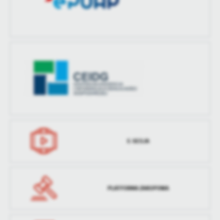
treści w postaci wiadomości, ofert, komunikatów mediów
społecznościowych.
E-SESJA
PLATFORMA ZAKUPOWA