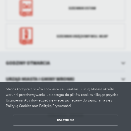
DZIENNIK USTAW
DZIENNIK URZĘDOWY WOJ. WLKP
GODZINY OTWARCIA
URZĄD MIASTA I GMINY WRONKI
Strona korzysta z plików cookies w celu realizacji usług. Możesz określić
warunki przechowywania lub dostępu do plików cookies klikając przycisk
Ustawienia. Aby dowiedzieć się więcej zachęcamy do zapoznania się z
Polityką Cookies oraz Polityką Prywatności.
Odwiedzin: 1001926
ZAPISZ WYBRANE
USTAWIENIA