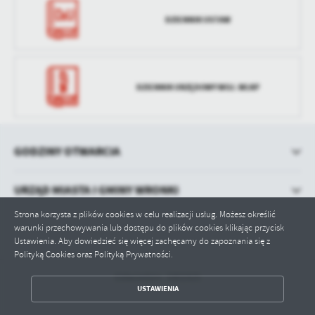
DZIENNIK USTAW
DZIENNIK URZĘDOWY WOJ. WLKP
GODZINY OTWARCIA
URZĄD MIASTA I GMINY WRONKI
Strona korzysta z plików cookies w celu realizacji usług. Możesz określić
warunki przechowywania lub dostępu do plików cookies klikając przycisk
Ustawienia. Aby dowiedzieć się więcej zachęcamy do zapoznania się z
Polityką Cookies oraz Polityką Prywatności.
Odwiedzin: 1001925
ZAPISZ WYBRANE
USTAWIENIA