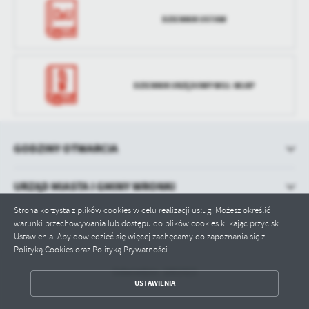
DZIENNIK USTAW
DZIENNIK URZĘDOWY WOJ. WLKP
GODZINY OTWARCIA
URZĄD MIASTA I GMINY WRONKI
Strona korzysta z plików cookies w celu realizacji usług. Możesz określić
warunki przechowywania lub dostępu do plików cookies klikając przycisk
Ustawienia. Aby dowiedzieć się więcej zachęcamy do zapoznania się z
Polityką Cookies oraz Polityką Prywatności.
Odwiedzin: 1001923
ZAPISZ WYBRANE
USTAWIENIA