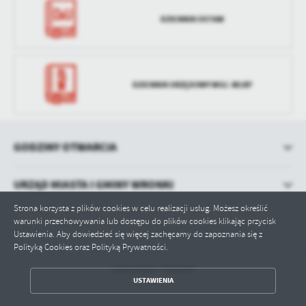
DZIENNIK USTAW
DZIENNIK URZĘDOWY WOJ. WLKP
GODZINY OTWARCIA
URZĄD MIASTA I GMINY WRONKI
Strona korzysta z plików cookies w celu realizacji usług. Możesz określić
warunki przechowywania lub dostępu do plików cookies klikając przycisk
Ustawienia. Aby dowiedzieć się więcej zachęcamy do zapoznania się z
Polityką Cookies oraz Polityką Prywatności.
Odwiedzin: 1001995
ZAPISZ WYBRANE
USTAWIENIA