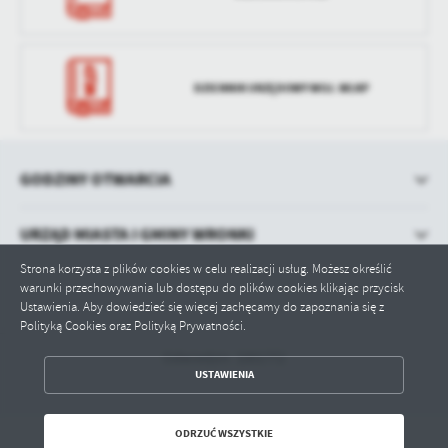
DZIENNIK URZĘDOWY WOJ. WLKP
GODZINY OTWARCIA
URZĄD MIASTA I GMINY WRONKI
Strona korzysta z plików cookies w celu realizacji usług. Możesz określić
warunki przechowywania lub dostępu do plików cookies klikając przycisk
Ustawienia. Aby dowiedzieć się więcej zachęcamy do zapoznania się z
Polityką Cookies oraz Polityką Prywatności.
Odwiedzin: 1001772
ZAPISZ WYBRANE
USTAWIENIA
ODRZUĆ WSZYSTKIE
ODRZUĆ WSZYSTKIE