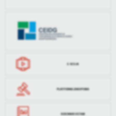
E-SESJA
PLATFORMA ZAKUPOWA
DZIENNIK USTAW