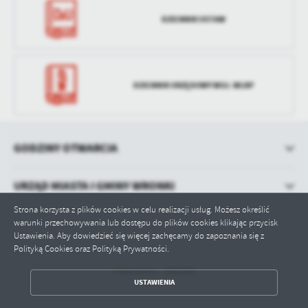
DZIENNIK USTAW
DZIENNIK URZĘDOWY WOJ. WLKP
GODZINY OTWARCIA
URZĄD MIASTA I GMINY WRONKI
Strona korzysta z plików cookies w celu realizacji usług. Możesz określić
warunki przechowywania lub dostępu do plików cookies klikając przycisk
Ustawienia. Aby dowiedzieć się więcej zachęcamy do zapoznania się z
Polityką Cookies oraz Polityką Prywatności.
Odwiedzin: 1001903
ZAPISZ WYBRANE
USTAWIENIA