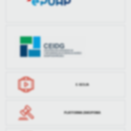
treści w postaci wiadomości, ofert, komunikatów mediów
społecznościowych.
E-SESJA
PLATFORMA ZAKUPOWA