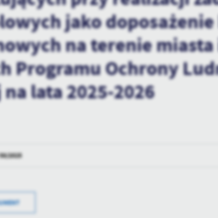
olowych jako doposażenie
owych na terenie miasta 
h Programu Ochrony Ludn
 na lata 2025-2026
 58/2025
Data wyt
Wytworzy
KUMENT
Data opu