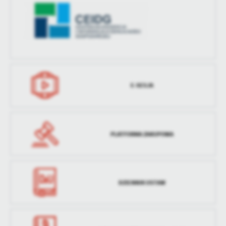
treści w postaci wiadomości, ofert, komunikatów mediów
społecznościowych.
E-SESJA
PLATFORMA ZAKUPOWA
DZIENNIK USTAW