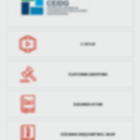
treści w postaci wiadomości, ofert, komunikatów mediów
społecznościowych.
E-SESJA
PLATFORMA ZAKUPOWA
DZIENNIK USTAW
DZIENNIK URZĘDOWY WOJ. WLKP