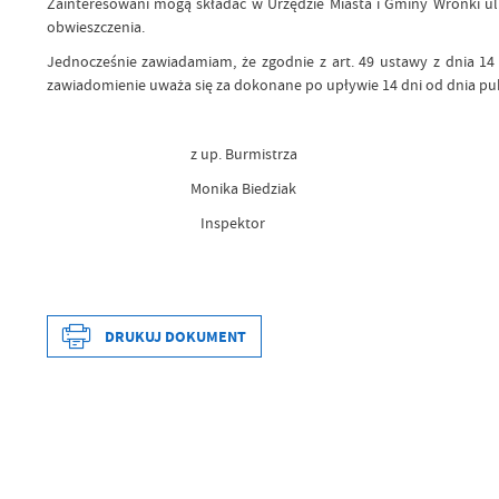
Zainteresowani mogą składać w Urzędzie Miasta i Gminy Wronki ul.
obwieszczenia.
Jednocześnie zawiadamiam, że zgodnie z art. 49 ustawy z dnia 14 c
zawiadomienie uważa się za dokonane po upływie 14 dni od dnia pub
z up. Burmistrza
Monika Biedziak
Inspektor
DRUKUJ DOKUMENT
Data wytworzenia
Wytworzył
Data opublikowania
Opublikował