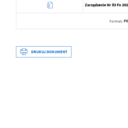
Zarządzenie Nr 83 Fn 202
PD
Format:
Data wytworzenia
Wytworzył
DRUKUJ DOKUMENT
Data opublikowania
Opublikował
Data wytworzenia
Data ostatniej aktualizacji
Wytworzył
Ostatnio zaktualizował
Data opublikowania
Opublikował
Data ostatniej aktualizacji