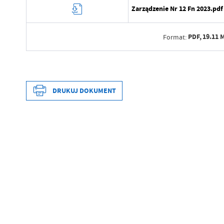
Zarządzenie Nr 12 Fn 2023.pdf
PDF,
19.11 
Format:
Data wytworzenia
Wytworzył
DRUKUJ DOKUMENT
Data opublikowania
Opublikował
Data wytworzenia
Data ostatniej aktualizacji
Wytworzył
Ostatnio zaktualizował
Data opublikowania
Opublikował
Data ostatniej aktualizacji