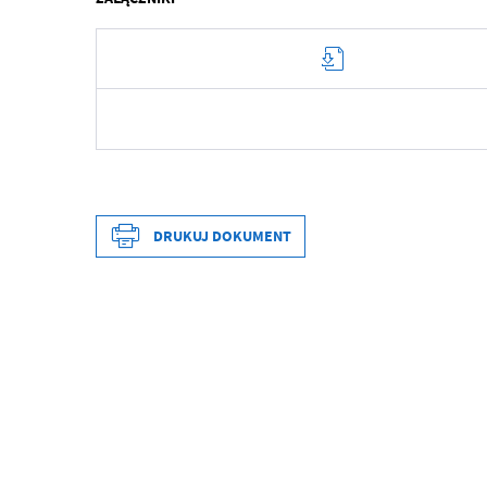
Data wytworzenia
Wytworzył
DRUKUJ DOKUMENT
Data opublikowania
Opublikował
Data wytworzenia
Data ostatniej aktualizacji
Wytworzył
Ostatnio zaktualizował
Data opublikowania
Opublikował
Data ostatniej aktualizacji