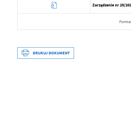
Zarządzenie nr 25/20
Forma
Data wytworzenia
Wytworzył
DRUKUJ DOKUMENT
Data opublikowania
Opublikował
Data wytworzenia
Data ostatniej aktualizacji
Wytworzył
Ostatnio zaktualizował
Data opublikowania
Opublikował
Data ostatniej aktualizacji