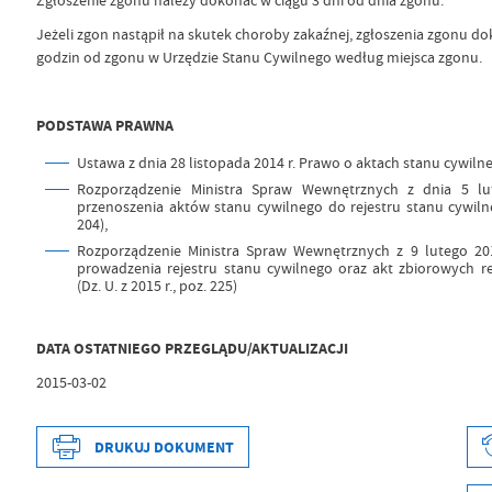
Zgłoszenie zgonu należy dokonać w ciągu 3 dni od dnia zgonu.
Jeżeli zgon nastąpił na skutek choroby zakaźnej, zgłoszenia zgonu do
godzin od zgonu w Urzędzie Stanu Cywilnego według miejsca zgonu.
PODSTAWA PRAWNA
Ustawa z dnia 28 listopada 2014 r. Prawo o aktach stanu cywilneg
Rozporządzenie Ministra Spraw Wewnętrznych z dnia 5 lu
przenoszenia aktów stanu cywilnego do rejestru stanu cywilneg
204),
Rozporządzenie Ministra Spraw Wewnętrznych z 9 lutego 20
prowadzenia rejestru stanu cywilnego oraz akt zbiorowych rej
(Dz. U. z 2015 r., poz. 225)
DATA
OSTATNIEGO PRZEGLĄDU/AKTUALIZACJI
2015-03-02
DRUKUJ DOKUMENT
Data wytworzenia
2020-09-03 13:58
Wytworzył
Sławomir Gacko