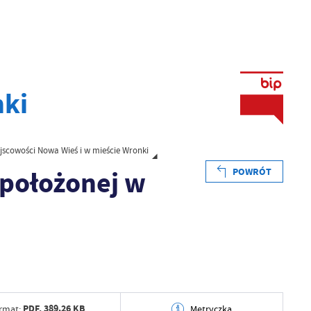
nki
ejscowości Nowa Wieś i w mieście Wronki
 położonej w
POWRÓT
PDF,
389.26 KB
rmat:
Metryczka