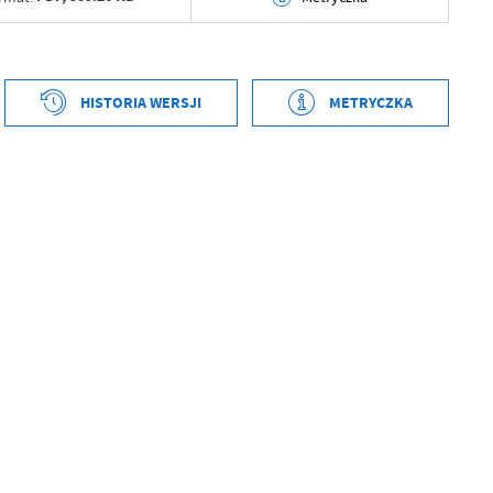
tworzenia
2020-09-19 21:58:43
ył
Sławomir Gackowski
HISTORIA WERSJI
METRYCZKA
ublikowania
2020-09-19 21:59:17
tworzenia
2020-09-19 21:36:58
ował
Sławomir Gackowski
ył
Sławomir Gackowski
tniej aktualizacji
2020-09-19 15:59:17
ublikowania
2020-09-19 21:37:07
 zaktualizował
Sławomir Gackowski
ował
Sławomir Gackowski
tniej aktualizacji
Brak modyfikacji
 zaktualizował
-