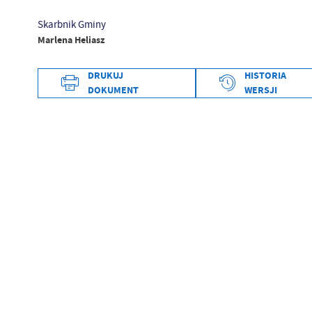
Skarbnik Gminy
Marlena Heliasz
DRUKUJ
HISTORIA
Data wytworzenia
DOKUMENT
WERSJI
Wytworzył
Data opublikowania
Opublikował
Data ostatniej aktualizacji
Ostatnio zaktualizował